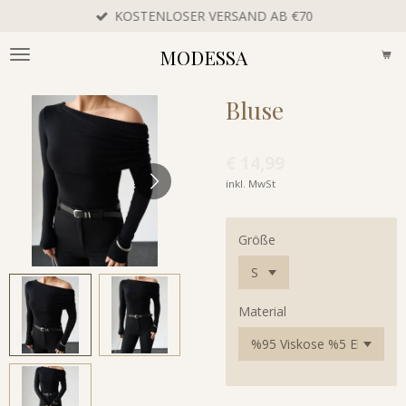
KOSTENLOSER VERSAND AB €70
Zum
Hauptinhalt
MODESSA
springen
Bluse
€ 14,99
inkl. MwSt
Größe
Material