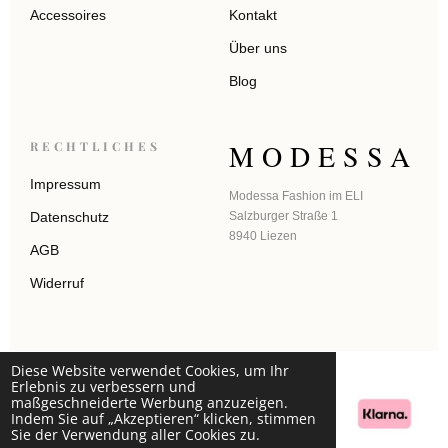
Accessoires
Kontakt
Über uns
Blog
MODESSA
RECHTLICHES
Impressum
Modessa Fashion im ELI
Datenschutz
Salzburger Straße 1
8940 Liezen
AGB
Widerruf
Diese Website verwendet Cookies, um Ihr
Erlebnis zu verbessern und
maßgeschneiderte Werbung anzuzeigen.
Indem Sie auf „Akzeptieren“ klicken, stimmen
Sie der Verwendung aller Cookies zu.