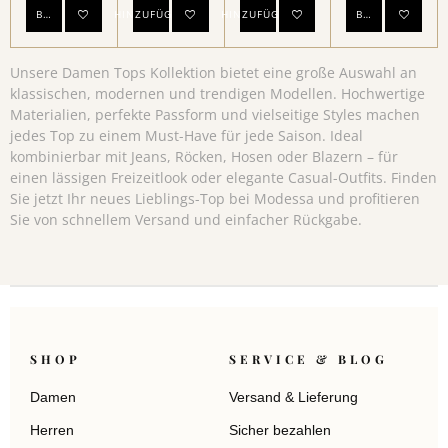
Bei Verfügbarkeit benachrichtigen
HINZUFÜGEN
HINZUFÜGEN
Bei Verfügbarke
Unsere Damen Tops Kollektion bietet eine große Auswahl an
klassischen, modernen und trendigen Modellen. Hochwertige
Materialien, perfekte Passform und vielseitige Styles machen
jedes Top zu einem Must-Have für jede Saison. Ideal
kombinierbar mit Jeans, Röcken, Hosen oder Blazern – für
einen lässigen Freizeitlook oder elegante Casual-Outfits. Finden
Sie jetzt Ihr neues Lieblings-Top bei Modessa und profitieren
Sie von schnellem Versand und einfacher Rückgabe.
SHOP
SERVICE & BLOG
Damen
Versand & Lieferung
Herren
Sicher bezahlen