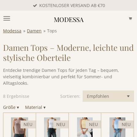
KOSTENLOSER VERSAND AB €70
Zum
Hauptinhalt
MODESSA
springen
Modessa
»
Damen
»
Tops
Damen Tops – Moderne, leichte und
stylische Oberteile
Entdecke trendige Damen Tops für jeden Tag – bequem,
vielseitig kombinierbar und perfekt für Sommer- und
Alltagslooks.
8 Ergebnisse
Sortieren:
Größe
▾
Material
▾
NEU
NEU
NEU
NEU