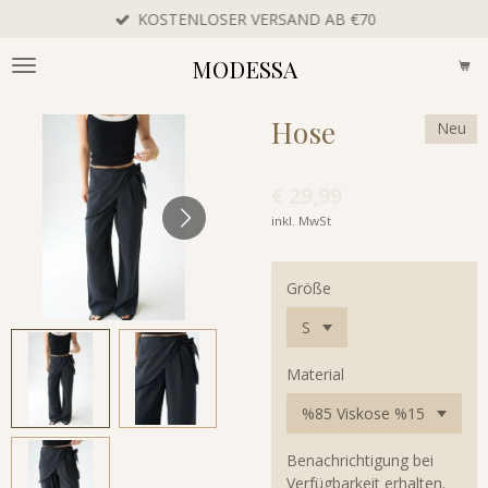
KOSTENLOSER VERSAND AB €70
Zum
Hauptinhalt
MODESSA
springen
Hose
Neu
€ 29,99
inkl. MwSt
Größe
Material
Benachrichtigung bei
Verfügbarkeit erhalten.