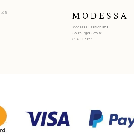
MODESSA
HES
Modessa Fashion im ELI
Salzburger Straße 1
8940 Liezen