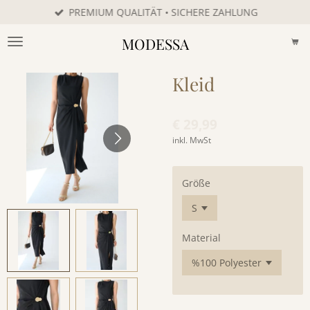
PREMIUM QUALITÄT • SICHERE ZAHLUNG
Zum
Hauptinhalt
MODESSA
springen
Kleid
€ 29,99
inkl. MwSt
Größe
Material