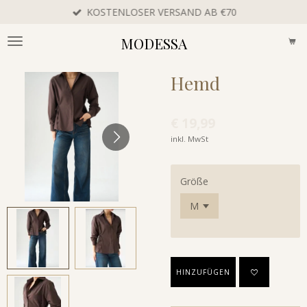
KOSTENLOSER VERSAND AB €70
Zum
Hauptinhalt
MODESSA
springen
Hemd
€ 19,99
inkl. MwSt
Größe
HINZUFÜGEN