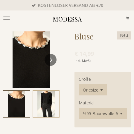
KOSTENLOSER VERSAND AB €70
Zum
Hauptinhalt
MODESSA
springen
Bluse
Neu
€ 14,99
inkl. MwSt
Größe
Material