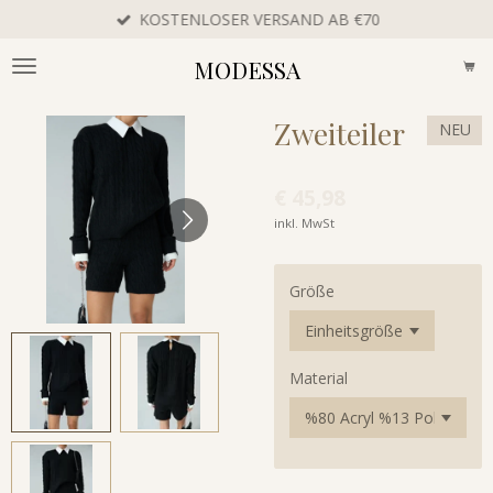
KOSTENLOSER VERSAND AB €70
Zum
Hauptinhalt
MODESSA
springen
Zweiteiler
NEU
€ 45,98
inkl. MwSt
Größe
Material