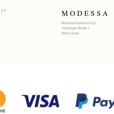
MODESSA
HES
Modessa Fashion im ELI
Salzburger Straße 1
8940 Liezen