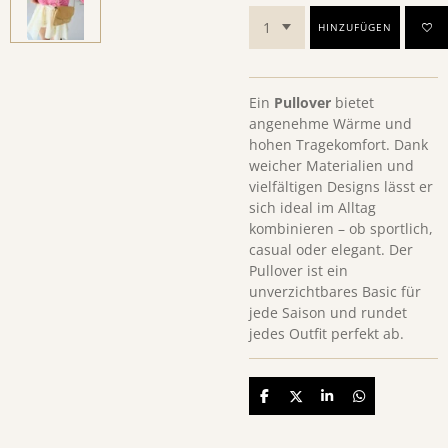
HINZUFÜGEN
Ein
Pullover
bietet
angenehme Wärme und
hohen Tragekomfort. Dank
weicher Materialien und
vielfältigen Designs lässt er
sich ideal im Alltag
kombinieren – ob sportlich,
casual oder elegant. Der
Pullover ist ein
unverzichtbares Basic für
jede Saison und rundet
jedes Outfit perfekt ab.
Teilen
Teilen
Teilen
Teilen