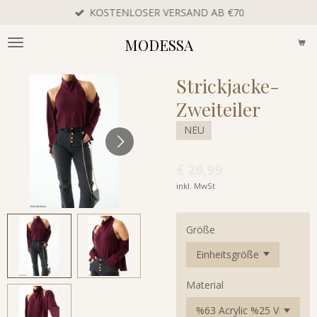
KOSTENLOSER VERSAND AB €70
Zum
Hauptinhalt
MODESSA
springen
Strickjacke-
Zweiteiler
NEU
€ 29,99
inkl. MwSt
Größe
Material