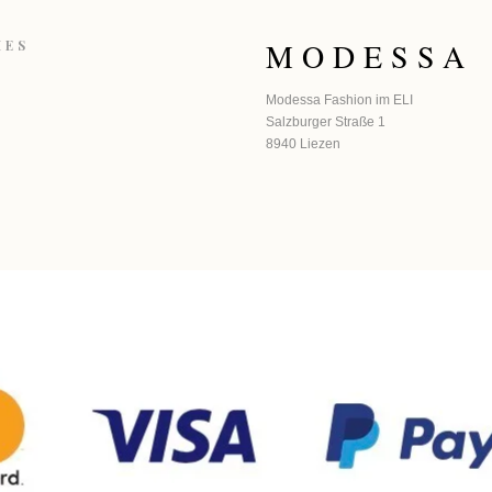
MODESSA
HES
Modessa Fashion im ELI
Salzburger Straße 1
8940 Liezen