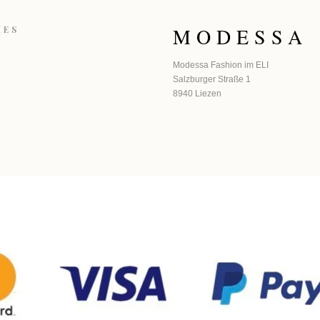
MODESSA
HES
Modessa Fashion im ELI
Salzburger Straße 1
8940 Liezen