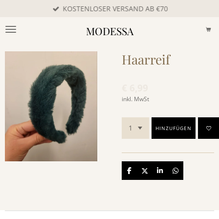
KOSTENLOSER VERSAND AB €70
Zum
Hauptinhalt
MODESSA
springen
Haarreif
€ 6,99
inkl. MwSt
HINZUFÜGEN
Teilen
Teilen
Teilen
Teilen