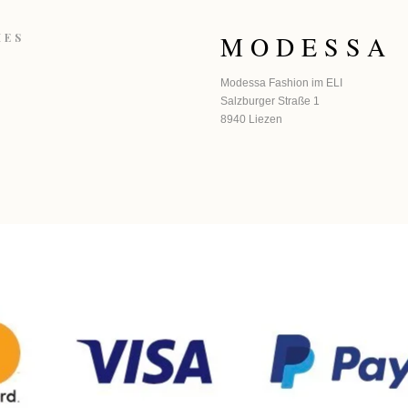
MODESSA
HES
Modessa Fashion im ELI
Salzburger Straße 1
8940 Liezen