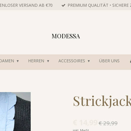
ENLOSER VERSAND AB €70
PREMIUM QUALITÄT • SICHERE
MODESSA
DAMEN
HERREN
ACCESSOIRES
ÜBER UNS
Strickjac
€ 14,99
€ 29,99
inkl. MwSt