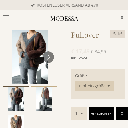
KOSTENLOSER VERSAND AB €70
Zum
Hauptinhalt
MODESSA
springen
Pullover
Sale!
€ 17,49
€ 34,99
inkl. MwSt
Größe
HINZUFÜGEN