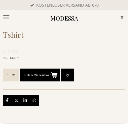
KOSTENLOSER VERSAND AB €70
Zum
Hauptinhalt
MODESSA
springen
Tshirt
€ 9,99
inkl. MwSt
In den Warenkorb
Teilen
Teilen
Teilen
Teilen